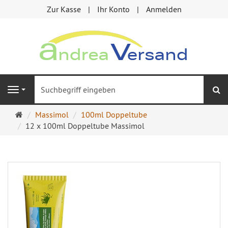
Zur Kasse
Ihr Konto
Anmelden
S
Navigation
Startseite
Massimol
100ml Doppeltube
12 x 100ml Doppeltube Massimol