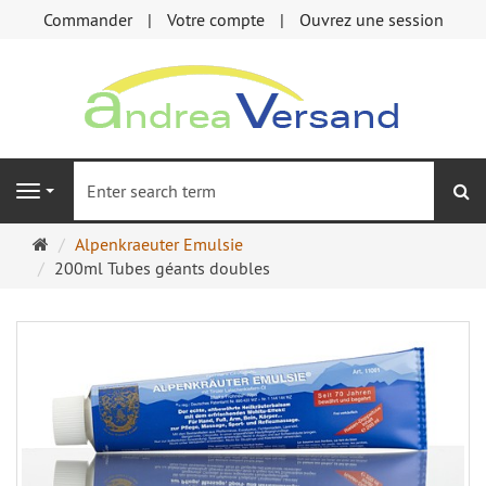
Commander
Votre compte
Ouvrez une session
Re
Navigation
Page
Alpenkraeuter Emulsie
d'accueil
200ml Tubes géants doubles