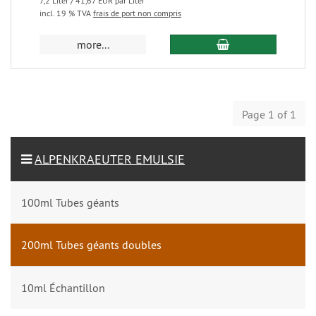
7,2 Liter / 41,67 EUR par Liter
incl. 19 % TVA
frais de port non compris
more...
Page 1 of 1
ALPENKRAEUTER EMULSIE
100ml Tubes géants
200ml Tubes géants doubles
10ml Échantillon